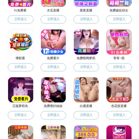
附中资讯
“探
校园新闻
舞台
校歌
通知公告
校庆
领导关怀
媒体附中